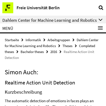
Springe
Service-
Freie Universität Berlin
direkt
Navigation
zu
Dahlem Center for Machine Learning and Robotics
Inhalt
MENÜ
Startseite
Informatik
Arbeitsgruppen
Dahlem Center
for Machine Learning and Robotics
Theses
Completed
theses
Bachelor theses
2016
Realtime Action Unit
Detection
Simon Auch:
Realtime Action Unit Detection
Kurzbeschreibung
The automatic detection of emotions in faces plays an