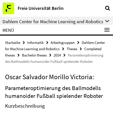
Springe
Service-
Freie Universität Berlin
direkt
Navigation
zu
Dahlem Center for Machine Learning and Robotics
Inhalt
MENÜ
Startseite
Informatik
Arbeitsgruppen
Dahlem Center
for Machine Learning and Robotics
Theses
Completed
theses
Bachelor theses
2014
Parameteroptimierung
des Ballmodells humanoider Fußball spielender Roboter
Oscar Salvador Morillo Victoria:
Parameteroptimierung des Ballmodells
humanoider Fußball spielender Roboter
Kurzbeschreibung