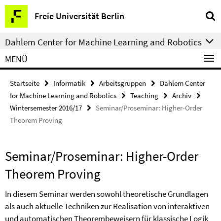
Springe
Service-
Freie Universität Berlin
direkt
Navigation
zu
Dahlem Center for Machine Learning and Robotics
Inhalt
MENÜ
Startseite
Informatik
Arbeitsgruppen
Dahlem Center
for Machine Learning and Robotics
Teaching
Archiv
Wintersemester 2016/17
Seminar/Proseminar: Higher-Order
Theorem Proving
Seminar/Proseminar: Higher-Order
Theorem Proving
In diesem Seminar werden sowohl theoretische Grundlagen
als auch aktuelle Techniken zur Realisation von interaktiven
und automatischen Theorembeweisern für klassische Logik