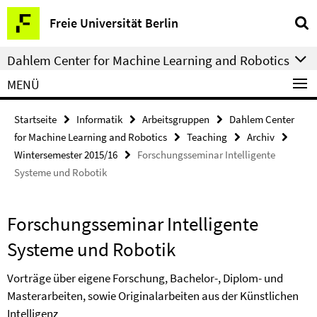
Springe
Service-
Freie Universität Berlin
direkt
Navigation
zu
Dahlem Center for Machine Learning and Robotics
Inhalt
MENÜ
Startseite
Informatik
Arbeitsgruppen
Dahlem Center
for Machine Learning and Robotics
Teaching
Archiv
Wintersemester 2015/16
Forschungsseminar Intelligente
Systeme und Robotik
Forschungsseminar Intelligente
Systeme und Robotik
Vorträge über eigene Forschung, Bachelor-, Diplom- und
Masterarbeiten, sowie Originalarbeiten aus der Künstlichen
Intelligenz