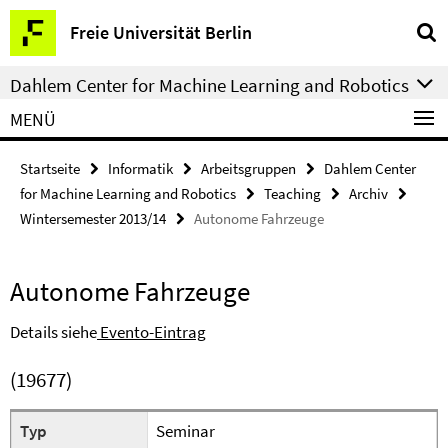
Springe
Service-
Freie Universität Berlin
direkt
Navigation
zu
Dahlem Center for Machine Learning and Robotics
Inhalt
MENÜ
Startseite
Informatik
Arbeitsgruppen
Dahlem Center
for Machine Learning and Robotics
Teaching
Archiv
Wintersemester 2013/14
Autonome Fahrzeuge
Autonome Fahrzeuge
Details siehe
Evento-Eintrag
(19677)
Typ
Seminar