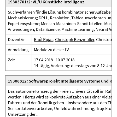
19303701/2: VL/Ü Künstliche Intelligenz
Suchverfahren für die Lösung kombinatorischer Aufgaben; Kl
Mechanisierung; DPLL, Resolution, Tableauxverfahren und 
Expertensysteme; Mensch-Maschinen-Schnittstellen; Muster
Anwendungen; Data Science, Machine Learning, Neural Arch
Dozent/in
Raúl Rojas
,
Christoph Benzmüller
, Christoph
Anmeldung
Module zu dieser LV
Zeit
17.04.2018 - 10.07.2018
14-tägig, Vorlesung: dienstags von 8-12 Uhr; 
19308812: Softwareprojekt Intelligente Systeme und Rob
Das autonome Fahrzeug der Freien Universität soll im Rahm
werden. Hierzu wird es konkrete Aufgaben aus einer Vielza
Fahrens und der Robotik geben – insbesondere aus den The
Sensordatenverarbeiten, Umfeldwahrnehmung, Trajektorien
Umsetzung der ...