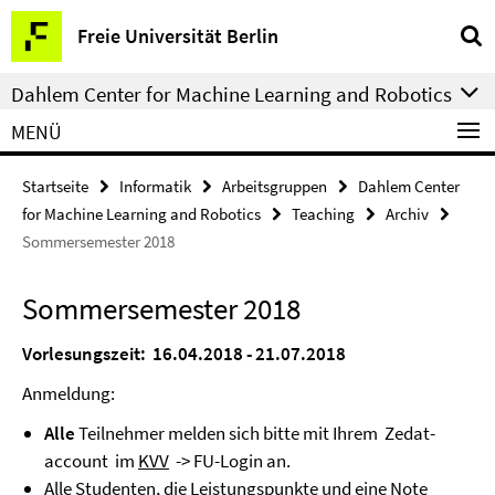
Springe
Service-
Freie Universität Berlin
direkt
Navigation
zu
Dahlem Center for Machine Learning and Robotics
Inhalt
MENÜ
Startseite
Informatik
Arbeitsgruppen
Dahlem Center
for Machine Learning and Robotics
Teaching
Archiv
Sommersemester 2018
Sommersemester 2018
Vorlesungszeit: 16.04.2018 - 21.07.2018
Anmeldung:
Alle
Teilnehmer melden sich bitte mit Ihrem Zedat-
account im
KVV
-> FU-Login an.
Alle Studenten, die Leistungspunkte und eine Note