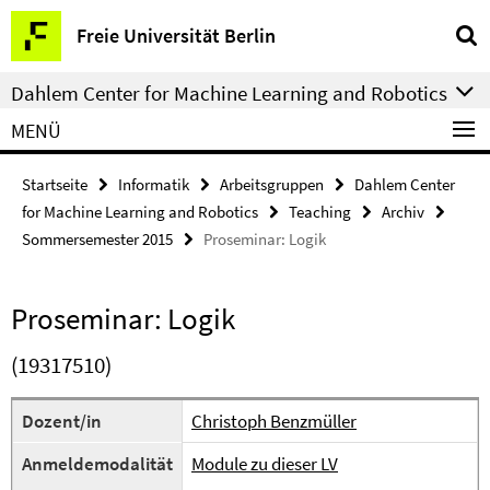
Springe
Service-
Freie Universität Berlin
direkt
Navigation
zu
Dahlem Center for Machine Learning and Robotics
Inhalt
MENÜ
Startseite
Informatik
Arbeitsgruppen
Dahlem Center
for Machine Learning and Robotics
Teaching
Archiv
Sommersemester 2015
Proseminar: Logik
Proseminar: Logik
(19317510)
Dozent/in
Christoph Benzmüller
Anmeldemodalität
Module zu dieser LV