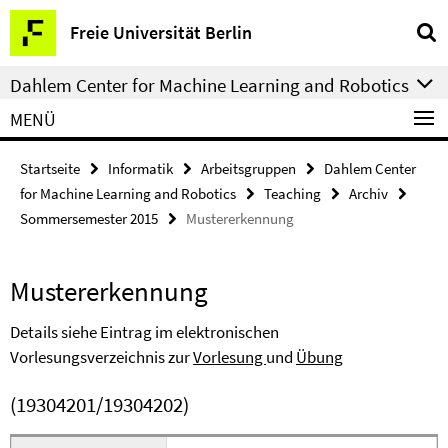
Springe
Service-
Freie Universität Berlin
direkt
Navigation
zu
Dahlem Center for Machine Learning and Robotics
Inhalt
MENÜ
Startseite
Informatik
Arbeitsgruppen
Dahlem Center
for Machine Learning and Robotics
Teaching
Archiv
Sommersemester 2015
Mustererkennung
Mustererkennung
Details siehe Eintrag im elektronischen
Vorlesungsverzeichnis zur
Vorlesung
und
Übung
(19304201/19304202)