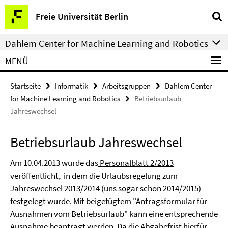
Springe
Service-
Freie Universität Berlin
direkt
Navigation
zu
Dahlem Center for Machine Learning and Robotics
Inhalt
MENÜ
Startseite
Informatik
Arbeitsgruppen
Dahlem Center
for Machine Learning and Robotics
Betriebsurlaub
Jahreswechsel
Betriebsurlaub Jahreswechsel
Am 10.04.2013 wurde das
Personalblatt 2/2013
veröffentlicht, in dem die Urlaubsregelung zum
Jahreswechsel 2013/2014 (uns sogar schon 2014/2015)
festgelegt wurde. Mit beigefügtem "Antragsformular für
Ausnahmen vom Betriebsurlaub" kann eine entsprechende
Ausnahme beantragt werden. Da die Abgabefrist hierfür