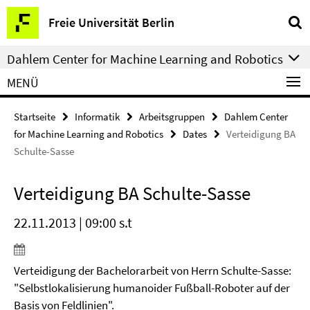
Springe
Service-
Freie Universität Berlin
direkt
Navigation
zu
Dahlem Center for Machine Learning and Robotics
Inhalt
MENÜ
Startseite
Informatik
Arbeitsgruppen
Dahlem Center
for Machine Learning and Robotics
Dates
Verteidigung BA
Schulte-Sasse
Verteidigung BA Schulte-Sasse
22.11.2013 | 09:00 s.t
Verteidigung der Bachelorarbeit von Herrn Schulte-Sasse:
"Selbstlokalisierung humanoider Fußball-Roboter auf der
Basis von Feldlinien".