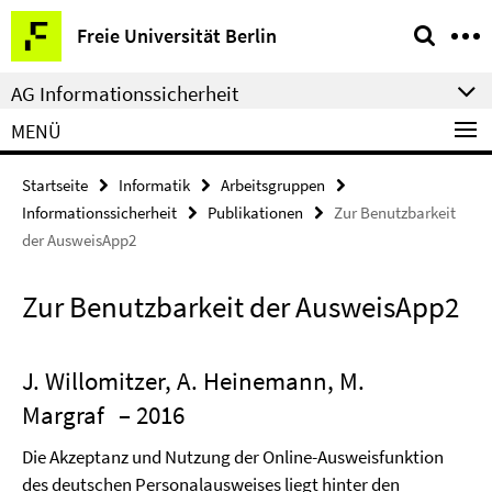
Springe
Service-
Freie Universität Berlin
direkt
Navigation
zu
AG Informationssicherheit
Inhalt
MENÜ
Startseite
Informatik
Arbeitsgruppen
Informationssicherheit
Publikationen
Zur Benutzbarkeit
der AusweisApp2
Zur Benutzbarkeit der AusweisApp2
J. Willomitzer, A. Heinemann, M.
Margraf
– 2016
Die Akzeptanz und Nutzung der Online-Ausweisfunktion
des deutschen Personalausweises liegt hinter den