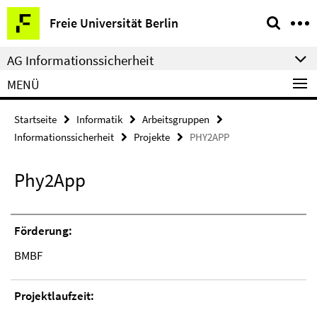
Springe
Service-
Freie Universität Berlin
direkt
Navigation
zu
AG Informationssicherheit
Inhalt
MENÜ
Startseite
Informatik
Arbeitsgruppen
Informationssicherheit
Projekte
PHY2APP
Phy2App
Förderung:
BMBF
Projektlaufzeit: