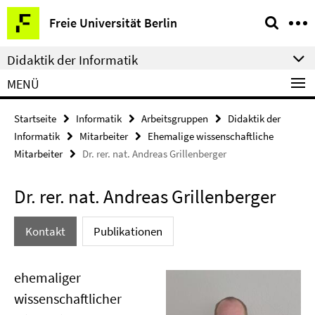
Springe
Service-
Freie Universität Berlin
direkt
Navigation
zu
Didaktik der Informatik
Inhalt
MENÜ
Startseite
Informatik
Arbeitsgruppen
Didaktik der
Informatik
Mitarbeiter
Ehemalige wissenschaftliche
Mitarbeiter
Dr. rer. nat. Andreas Grillenberger
Dr. rer. nat. Andreas Grillenberger
Kontakt
Publikationen
ehemaliger
wissenschaftlicher