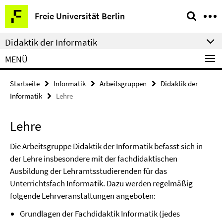
Springe
Service-
Freie Universität Berlin
direkt
Navigation
zu
Didaktik der Informatik
Inhalt
MENÜ
Startseite
Informatik
Arbeitsgruppen
Didaktik der
Informatik
Lehre
Lehre
Die Arbeitsgruppe Didaktik der Informatik befasst sich in
der Lehre insbesondere mit der fachdidaktischen
Ausbildung der Lehramtsstudierenden für das
Unterrichtsfach Informatik. Dazu werden regelmäßig
folgende Lehrveranstaltungen angeboten:
Grundlagen der Fachdidaktik Informatik (jedes