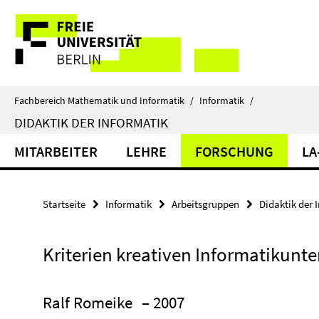
Springe
Service-
direkt
zu
Navigation
Inhalt
Fachbereich Mathematik und Informatik
/
Informatik
/
DIDAKTIK DER INFORMATIK
MITARBEITER
LEHRE
FORSCHUNG
LA
Startseite
Informatik
Arbeitsgruppen
Didaktik der 
Kriterien kreativen Informatikunte
Ralf Romeike
– 2007