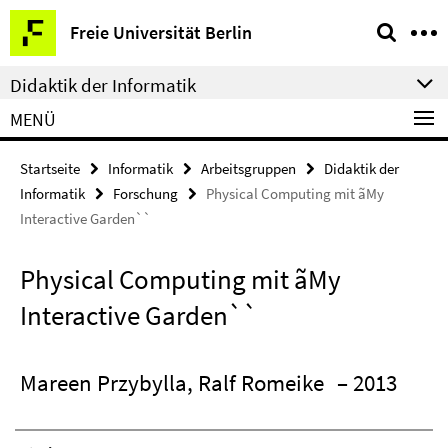
Springe
Service-
Freie Universität Berlin
direkt
Navigation
zu
Didaktik der Informatik
Inhalt
MENÜ
Startseite
Informatik
Arbeitsgruppen
Didaktik der
Informatik
Forschung
Physical Computing mit ãMy
Interactive Garden``
Physical Computing mit ãMy
Interactive Garden``
Mareen Przybylla, Ralf Romeike
– 2013