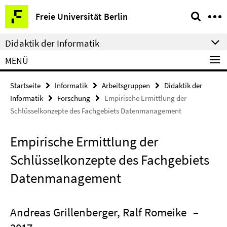
Springe
Service-
Freie Universität Berlin
direkt
Navigation
zu
Didaktik der Informatik
Inhalt
MENÜ
Startseite
Informatik
Arbeitsgruppen
Didaktik der
Informatik
Forschung
Empirische Ermittlung der
Schlüsselkonzepte des Fachgebiets Datenmanagement
Empirische Ermittlung der
Schlüsselkonzepte des Fachgebiets
Datenmanagement
Andreas Grillenberger, Ralf Romeike
–