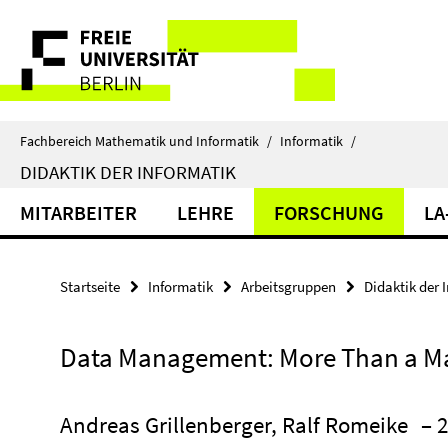
Springe
Service-
direkt
zu
Navigation
Inhalt
Fachbereich Mathematik und Informatik
/
Informatik
/
DIDAKTIK DER INFORMATIK
MITARBEITER
LEHRE
FORSCHUNG
LA
Startseite
Informatik
Arbeitsgruppen
Didaktik der 
Data Management: More Than a Mat
Andreas Grillenberger, Ralf Romeike
– 