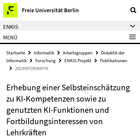
Springe
Service-
Freie Universität Berlin
direkt
Navigation
zu
ENKIS
Inhalt
MENÜ
Startseite
Informatik
Arbeitsgruppen
Didaktik der
Informatik
Forschung
ENKIS Projekt
Publikationen
2023INFORMATIK
Erhebung einer Selbsteinschätzung
zu KI-Kompetenzen sowie zu
genutzten KI-Funktionen und
Fortbildungsinteressen von
Lehrkräften