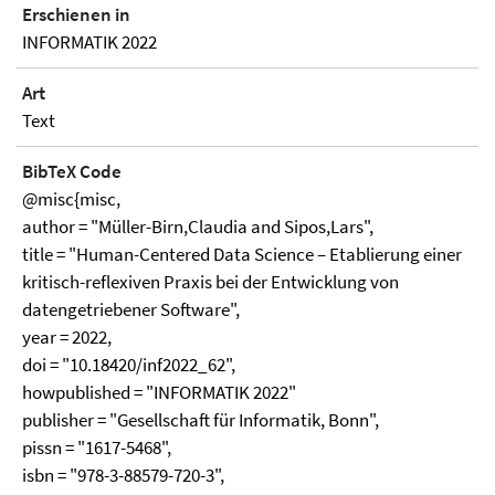
Erschienen in
INFORMATIK 2022
Art
Text
BibTeX Code
@misc{misc,
author = "Müller-Birn,Claudia and Sipos,Lars",
title = "Human-Centered Data Science – Etablierung einer
kritisch-reflexiven Praxis bei der Entwicklung von
datengetriebener Software",
year = 2022,
doi = "10.18420/inf2022_62",
howpublished = "INFORMATIK 2022"
publisher = "Gesellschaft für Informatik, Bonn",
pissn = "1617-5468",
isbn = "978-3-88579-720-3",