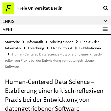
Springe
Service-
Freie Universität Berlin
direkt
Navigation
zu
ENKIS
Inhalt
MENÜ
Startseite
Informatik
Arbeitsgruppen
Didaktik der
Informatik
Forschung
ENKIS Projekt
Publikationen
Human-Centered Data Science – Etablierung einer kritisch-
reflexiven Praxis bei der Entwicklung von datengetriebener
Software
Human-Centered Data Science –
Etablierung einer kritisch-reflexiven
Praxis bei der Entwicklung von
datengetriebener Software