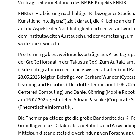
Vortragsreihe im Rahmen des BMBF-Projekts ENKIS.
ENKIS („Etablierung nachhaltiger KI-bezogener Studien
Künstliche Intelligenz“) zielt darauf, die KI-Lehre an d
auf die Aspekte der Nachhaltigkeit und den verantwort
dem institutsweiten Austausch und der Vernetzung, um
weiterzuentwickeln.
Pro Termin gab es zwei Impulsvorträge aus Arbeitsgru
der Große Hörsaal in der Takustraße 9. Zum Auftakt am
(Datenintegration in den Lebenswissenschaften) und Ral
28.05.2025 folgten Beiträge von Gerhard Wunder (Cyber
Learning and Robotics). Der dritte Termin am 11.06.202
Centered Computing) und Daniel Göhring (Mobile Robot
am 16.07.2025 gestalteten Adrian Paschke (Corporate 
(Theoretische Informatik).
Die Themenpalette zeigte die große Bandbreite der KI-F
Grundlagen über Didaktik bis zu Robotik und Anwendun
Mittelpunkt stand stets die Verbindung von Forschung un