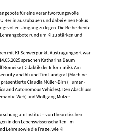
angebote für eine Verantwortungsvolle
er FU Berlin auszubauen und dabei einen Fokus
ungsvollen Umgang zu legen. Die Reihe diente
 Lehrangebote rund um KI zu stärken und
ppen mit KI-Schwerpunkt. Austragungsort war
 14.05.2025 sprachen Katharina Baum
f Romeike (Didaktik der Informatik). Am
security and AI) und Tim Landgraf (Machine
5 präsentierte Claudia Müller-Birn (Human-
ics and Autonomous Vehicles). Den Abschluss
Semantic Web) und Wolfgang Mulzer
orschung am Institut – von theoretischen
gen in den Lebenswissenschaften. Im
d Lehre sowie die Frage, wie KI