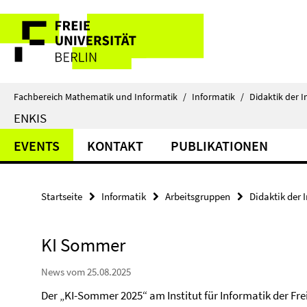
Springe
Service-
direkt
zu
Navigation
Inhalt
Fachbereich Mathematik und Informatik
/
Informatik
/
Didaktik der I
ENKIS
EVENTS
KONTAKT
PUBLIKATIONEN
Startseite
Informatik
Arbeitsgruppen
Didaktik der 
KI Sommer
News vom 25.08.2025
Der „KI-Sommer 2025“ am Institut für Informatik der Freie