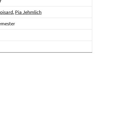
r
oisard
,
Pia Jehmlich
emester