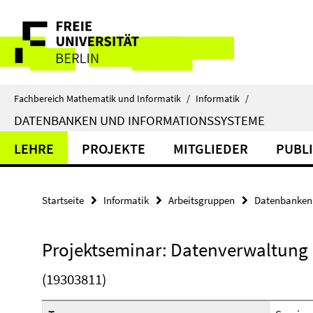
Springe
Service-
direkt
zu
Navigation
Inhalt
Fachbereich Mathematik und Informatik
/
Informatik
/
DATENBANKEN UND INFORMATIONSSYSTEME
LEHRE
PROJEKTE
MITGLIEDER
PUBL
Startseite
Informatik
Arbeitsgruppen
Datenbanken 
Projektseminar: Datenverwaltung
(19303811)