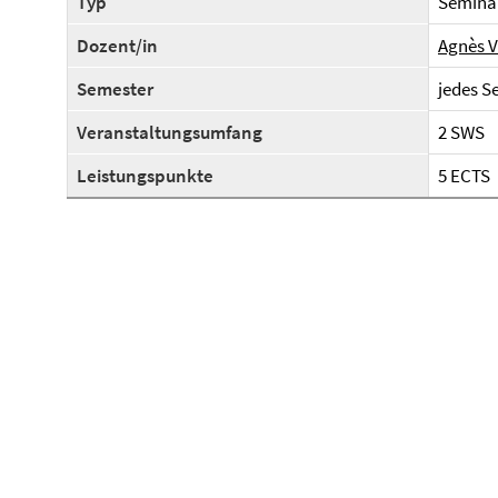
Typ
Semina
Dozent/in
Agnès V
Semester
jedes S
Veranstaltungsumfang
2 SWS
Leistungspunkte
5 ECTS