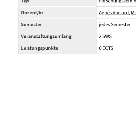
Typ
Forschungssemin
Dozent/in
Agnès Voisard
,
Mu
Semester
jedes Semester
Veranstaltungsumfang
2 SWS
Leistungspunkte
0 ECTS