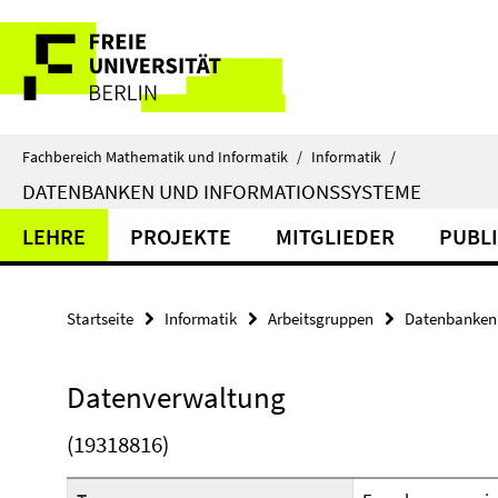
Springe
Service-
direkt
zu
Navigation
Inhalt
Fachbereich Mathematik und Informatik
/
Informatik
/
DATENBANKEN UND INFORMATIONSSYSTEME
LEHRE
PROJEKTE
MITGLIEDER
PUBL
Startseite
Informatik
Arbeitsgruppen
Datenbanken 
Datenverwaltung
(19318816)