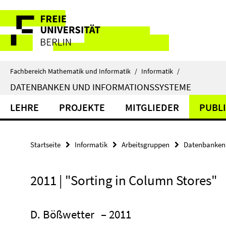
Springe
Service-
direkt
zu
Navigation
Inhalt
Fachbereich Mathematik und Informatik
/
Informatik
/
DATENBANKEN UND INFORMATIONSSYSTEME
LEHRE
PROJEKTE
MITGLIEDER
PUBL
Startseite
Informatik
Arbeitsgruppen
Datenbanken 
2011 | "Sorting in Column Stores"
D. Bößwetter
– 2011