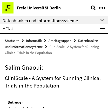
Springe
Service-
Freie Universität Berlin
direkt
Navigation
zu
Datenbanken und Informationssysteme
Inhalt
MENÜ
Startseite
Informatik
Arbeitsgruppen
Datenbanken
und Informationssysteme
CliniScale - A System for Running
Clinical Trials in the Population
Salim Gnaoui:
CliniScale - A System for Running Clinical
Trials in the Population
Betreuer