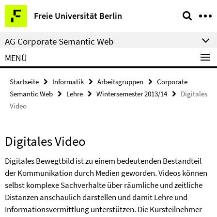
Springe
Service-
Freie Universität Berlin
direkt
Navigation
zu
AG Corporate Semantic Web
Inhalt
MENÜ
Startseite
Informatik
Arbeitsgruppen
Corporate
Semantic Web
Lehre
Wintersemester 2013/14
Digitales
Video
Digitales Video
Digitales Bewegtbild ist zu einem bedeutenden Bestandteil
der Kommunikation durch Medien geworden. Videos können
selbst komplexe Sachverhalte über räumliche und zeitliche
Distanzen anschaulich darstellen und damit Lehre und
Informationsvermittlung unterstützen. Die Kursteilnehmer