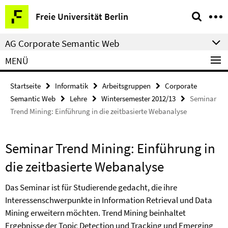
Springe
Service-
Freie Universität Berlin
direkt
Navigation
zu
AG Corporate Semantic Web
Inhalt
MENÜ
Startseite
Informatik
Arbeitsgruppen
Corporate
Semantic Web
Lehre
Wintersemester 2012/13
Seminar
Trend Mining: Einführung in die zeitbasierte Webanalyse
Seminar Trend Mining: Einführung in
die zeitbasierte Webanalyse
Das Seminar ist für Studierende gedacht, die ihre
Interessenschwerpunkte in Information Retrieval und Data
Mining erweitern möchten. Trend Mining beinhaltet
Ergebnisse der Topic Detection und Tracking und Emerging