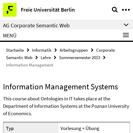
Springe
Service-
Freie Universität Berlin
direkt
Navigation
zu
AG Corporate Semantic Web
Inhalt
MENÜ
Startseite
Informatik
Arbeitsgruppen
Corporate
Semantic Web
Lehre
Sommersemester 2013
Information Management
Information Management Systems
This course about Ontologies in IT takes place at the
Department of Information Systems at the Poznan University
of Economics.
Typ
Vorlesung + Übung