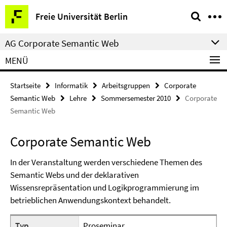
Springe
Service-
Freie Universität Berlin
direkt
Navigation
zu
AG Corporate Semantic Web
Inhalt
MENÜ
Startseite
Informatik
Arbeitsgruppen
Corporate
Semantic Web
Lehre
Sommersemester 2010
Corporate
Semantic Web
Corporate Semantic Web
In der Veranstaltung werden verschiedene Themen des
Semantic Webs und der deklarativen
Wissensrepräsentation und Logikprogrammierung im
betrieblichen Anwendungskontext behandelt.
Typ
Proseminar