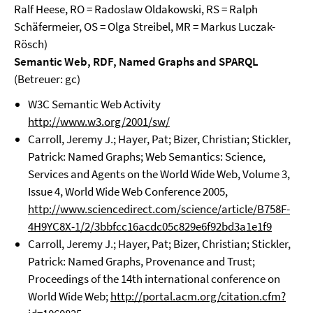
Ralf Heese, RO = Radoslaw Oldakowski, RS = Ralph
Schäfermeier, OS = Olga Streibel, MR = Markus Luczak-
Rösch)
Semantic Web, RDF, Named Graphs and SPARQL
(Betreuer: gc)
W3C Semantic Web Activity
http://www.w3.org/2001/sw/
Carroll, Jeremy J.; Hayer, Pat; Bizer, Christian; Stickler,
Patrick: Named Graphs; Web Semantics: Science,
Services and Agents on the World Wide Web, Volume 3,
Issue 4, World Wide Web Conference 2005,
http://www.sciencedirect.com/science/article/B758F-
4H9YC8X-1/2/3bbfcc16acdc05c829e6f92bd3a1e1f9
Carroll, Jeremy J.; Hayer, Pat; Bizer, Christian; Stickler,
Patrick: Named Graphs, Provenance and Trust;
Proceedings of the 14th international conference on
World Wide Web;
http://portal.acm.org/citation.cfm?