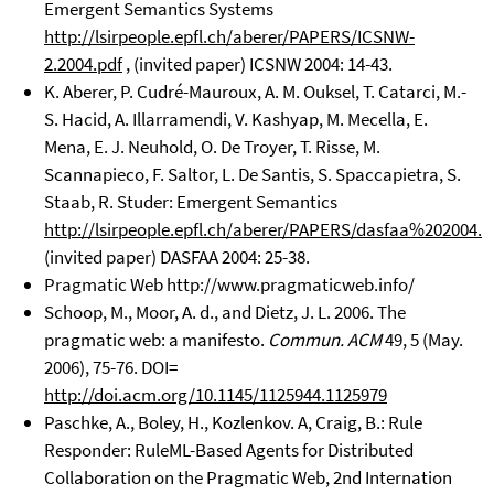
Emergent Semantics Systems
http://lsirpeople.epfl.ch/aberer/PAPERS/ICSNW-
2.2004.pdf
, (invited paper) ICSNW 2004: 14-43.
K. Aberer, P. Cudré-Mauroux, A. M. Ouksel, T. Catarci, M.-
S. Hacid, A. Illarramendi, V. Kashyap, M. Mecella, E.
Mena, E. J. Neuhold, O. De Troyer, T. Risse, M.
Scannapieco, F. Saltor, L. De Santis, S. Spaccapietra, S.
Staab, R. Studer: Emergent Semantics
http://lsirpeople.epfl.ch/aberer/PAPERS/dasfaa%202004.p
(invited paper) DASFAA 2004: 25-38.
Pragmatic Web http://www.pragmaticweb.info/
Schoop, M., Moor, A. d., and Dietz, J. L. 2006. The
pragmatic web: a manifesto.
Commun. ACM
49, 5 (May.
2006), 75-76. DOI=
http://doi.acm.org/10.1145/1125944.1125979
Paschke, A., Boley, H., Kozlenkov. A, Craig, B.: Rule
Responder: RuleML-Based Agents for Distributed
Collaboration on the Pragmatic Web, 2nd Internation