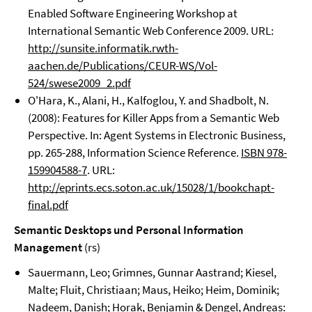
Enabled Software Engineering Workshop at
International Semantic Web Conference 2009. URL:
http://sunsite.informatik.rwth-
aachen.de/Publications/CEUR-WS/Vol-
524/swese2009_2.pdf
O'Hara, K., Alani, H., Kalfoglou, Y. and Shadbolt, N.
(2008): Features for Killer Apps from a Semantic Web
Perspective. In: Agent Systems in Electronic Business,
pp. 265-288, Information Science Reference.
ISBN 978-
159904588-7
. URL:
http://eprints.ecs.soton.ac.uk/15028/1/bookchapt-
final.pdf
Semantic Desktops und Personal Information
Management
(rs)
Sauermann, Leo; Grimnes, Gunnar Aastrand; Kiesel,
Malte; Fluit, Christiaan; Maus, Heiko; Heim, Dominik;
Nadeem, Danish; Horak, Benjamin & Dengel, Andreas: