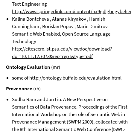
Text Engineering
http://www.springerlink.com/content/hx9gdlgbngybehed/f
Kalina Bontcheva , Atanas Kiryakov , Hamish
Cunningham , Borislav Popov , Marin Dimitrov
Semantic Web Enabled, Open Source Language
Technology
http://citeseerx.ist.psu.edu/viewdoc/download?
doi=10.1.1.12.7073&rep=rep1&type=pdf
Ontology Evaluation
(mr)
some of
http://ontology.buffalo.edu/evaulation.html
Provenance
(rh)
Sudha Ram and Jun Liu. A New Perspective on
Semantics of Data Provenance. Proceedings of the First
International Workshop on the role of Semantic Web in
Provenance Management (SWPM 2009), collocated with
the 8th International Semantic Web Conference (ISWC-