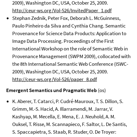
2009), Washington DC, USA, October 25, 2009.
http://ceur-ws.org/Vol-526/InvitedPaper_1.pdf
Stephan Zednik, Peter Fox, Deborah L. McGuinness,
Paulo Pinheiro da Silva and Cynthia Chang. Semantic
Provenance for Science Data Products: Application to
Image Data Processing. Proceedings of the First
International Workshop on the role of Semantic Web in
Provenance Management (SWPM 2009), collocated with
the 8th International Semantic Web Conference (ISWC-
2009), Washington DC, USA, October 25, 2009.
http://ceur-ws.org/Vol-526/paper_8.pdf
Emergent Semantics und Pragmatic Web
(os)
K. Aberer, T. Catarci, P. Cudré-Mauroux, T. S. Dillon, S.
Grimm, M.-S. Hacid, A. Illarramendi, M. Jarrar, V.
Kashyap, M. Mecella, E. Mena, E. J. Neuhold, A. M.
Ouksel, T. Risse, M. Scannapieco, F. Saltor, L. De Santis,
S. Spaccapietra, S. Staab, R. Studer, O. De Troyer: