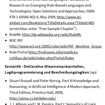
Research on Emerging Rule-Based Languages and
Technologies: Open Solutions and Approaches, ISBN:
978-1-60566-402-6, May 2009;
http://www.igi-
global.com/Bookstore/TitleDetails.aspx?TitleId=465
(erreichbar unter "Free Sample Chapter")
RuleML
http://de.wikipedia.org/wiki/RuleML
W3C RIF
http://www.w3.org/2005/rules/wiki/RIF_Working_Group
Rule Portal
http://hydrogen.informatik.tu-
cottbus.de/wiki/index.php/Portal:Rules
Semantik - Deklarative Wissensrepräsentation,
Logikprogrammierung und Beschreibungslogiken
(ap)
Stuart Russell and Peter Norvig. Part III Knowledge and
Reasoning; in Artificial Intelligence: A Modern Approach,
Third Edition, Prentice Hall, 2009,
http://aima.cs.berkeley.edu/
J.J. Alferes and L.M. Pereira. Part I: Semantics of Logic