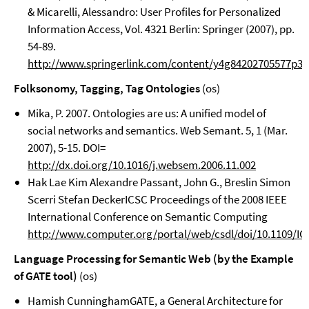
& Micarelli, Alessandro: User Profiles for Personalized
Information Access, Vol. 4321 Berlin: Springer (2007), pp.
54-89.
http://www.springerlink.com/content/y4g84202705577p3/fu
Folksonomy, Tagging, Tag Ontologies
(os)
Mika, P. 2007. Ontologies are us: A unified model of
social networks and semantics. Web Semant. 5, 1 (Mar.
2007), 5-15. DOI=
http://dx.doi.org/10.1016/j.websem.2006.11.002
Hak Lae Kim Alexandre Passant, John G., Breslin Simon
Scerri Stefan DeckerICSC Proceedings of the 2008 IEEE
International Conference on Semantic Computing
http://www.computer.org/portal/web/csdl/doi/10.1109/IC
Language Processing for Semantic Web (by the Example
of GATE tool)
(os)
Hamish CunninghamGATE, a General Architecture for