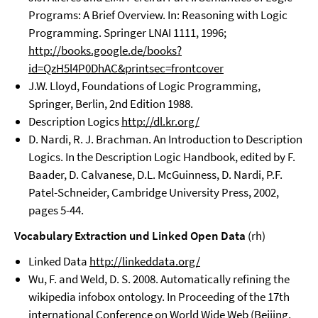
Programs: A Brief Overview. In: Reasoning with Logic
Programming. Springer LNAI 1111, 1996;
http://books.google.de/books?
id=QzH5l4P0DhAC&printsec=frontcover
J.W. Lloyd, Foundations of Logic Programming,
Springer, Berlin, 2nd Edition 1988.
Description Logics
http://dl.kr.org/
D. Nardi, R. J. Brachman. An Introduction to Description
Logics. In the Description Logic Handbook, edited by F.
Baader, D. Calvanese, D.L. McGuinness, D. Nardi, P.F.
Patel-Schneider, Cambridge University Press, 2002,
pages 5-44.
Vocabulary Extraction und Linked Open Data
(rh)
Linked Data
http://linkeddata.org/
Wu, F. and Weld, D. S. 2008. Automatically refining the
wikipedia infobox ontology. In Proceeding of the 17th
international Conference on World Wide Web (Beijing,