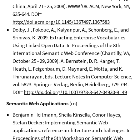
China, April 21 - 25, 2008). WWW '08. ACM, New York, NY,
635-644. DOI=
http://doi.acm.org/10.1145/1367497.1367583
Dolby, J., Fokoue, A., Kalyanpur, A., Schonberg, E., and
Srinivas, K. 2009. Extracting Enterprise Vocabularies
Using Linked Open Data. In Proceedings of the 8th
international Semantic Web Conference (Chantilly, VA,
October 25 - 29, 2009). A. Bernstein, D. R. Karger, T.
Heath, L. Feigenbaum, D. Maynard, E. Motta, and K.
Thirunarayan, Eds. Lecture Notes In Computer Science,
vol. 5823. Springer-Verlag, Berlin, Heidelberg, 779-794.
DOI=
http://dx.doi.org/10.1007/978-3-642-04930-9_49
Semantic Web Applications
(ro)
Benjamin Heitmann, Sheila Kinsella, Conor Hayes,
Stefan Decker: Implementing Semantic Web
applications: reference architecture and challenges. In
Proceedings of the 5th Workshop on Semantic Web