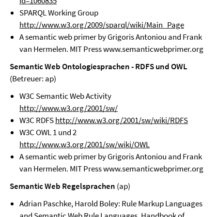
id=1060835
SPARQL Working Group
http://www.w3.org/2009/sparql/wiki/Main_Page
A semantic web primer by Grigoris Antoniou and Frank
van Hermelen. MIT Press www.semanticwebprimer.org
Semantic Web Ontologiesprachen - RDFS und OWL
(Betreuer: ap)
W3C Semantic Web Activity
http://www.w3.org/2001/sw/
W3C RDFS
http://www.w3.org/2001/sw/wiki/RDFS
W3C OWL 1 und 2
http://www.w3.org/2001/sw/wiki/OWL
A semantic web primer by Grigoris Antoniou and Frank
van Hermelen. MIT Press www.semanticwebprimer.org
Semantic Web Regelsprachen
(ap)
Adrian Paschke, Harold Boley: Rule Markup Languages
and Semantic Web Rule Languages. Handbook of