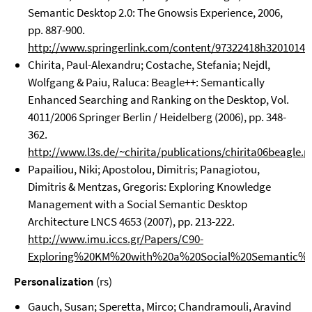
Semantic Desktop 2.0: The Gnowsis Experience, 2006,
pp. 887-900.
http://www.springerlink.com/content/97322418h3201014/fu
Chirita, Paul-Alexandru; Costache, Stefania; Nejdl,
Wolfgang & Paiu, Raluca: Beagle++: Semantically
Enhanced Searching and Ranking on the Desktop, Vol.
4011/2006 Springer Berlin / Heidelberg (2006), pp. 348-
362.
http://www.l3s.de/~chirita/publications/chirita06beagle.p
Papailiou, Niki; Apostolou, Dimitris; Panagiotou,
Dimitris & Mentzas, Gregoris: Exploring Knowledge
Management with a Social Semantic Desktop
Architecture LNCS 4653 (2007), pp. 213-222.
http://www.imu.iccs.gr/Papers/C90-
Exploring%20KM%20with%20a%20Social%20Semantic%2
Personalization
(rs)
Gauch, Susan; Speretta, Mirco; Chandramouli, Aravind