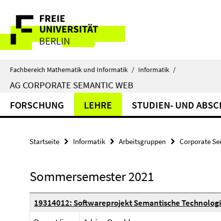
Springe
Service-
direkt
zu
Navigation
Inhalt
Fachbereich Mathematik und Informatik
/
Informatik
/
AG CORPORATE SEMANTIC WEB
FORSCHUNG
LEHRE
STUDIEN- UND ABSC
Startseite
Informatik
Arbeitsgruppen
Corporate S
Sommersemester 2021
19314012: Softwareprojekt Semantische Technologi