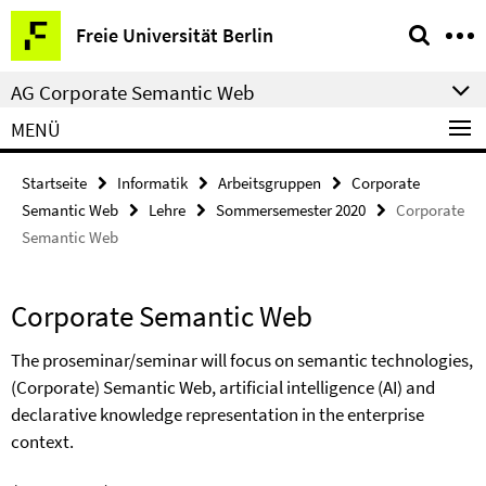
Springe
Service-
Freie Universität Berlin
direkt
Navigation
zu
AG Corporate Semantic Web
Inhalt
MENÜ
Startseite
Informatik
Arbeitsgruppen
Corporate
Semantic Web
Lehre
Sommersemester 2020
Corporate
Semantic Web
Corporate Semantic Web
The proseminar/seminar will focus on semantic technologies,
(Corporate) Semantic Web, artificial intelligence (AI) and
declarative knowledge representation in the enterprise
context.