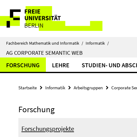
Springe
Service-
direkt
zu
Navigation
Inhalt
Fachbereich Mathematik und Informatik
/
Informatik
/
AG CORPORATE SEMANTIC WEB
FORSCHUNG
LEHRE
STUDIEN- UND ABSC
Startseite
Informatik
Arbeitsgruppen
Corporate S
Forschung
Forschungsprojekte