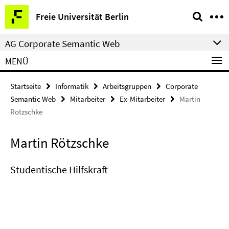
Springe
Service-
Freie Universität Berlin
direkt
Navigation
zu
AG Corporate Semantic Web
Inhalt
MENÜ
Startseite
Informatik
Arbeitsgruppen
Corporate
Semantic Web
Mitarbeiter
Ex-Mitarbeiter
Martin
Rotzschke
Martin Rötzschke
Studentische Hilfskraft