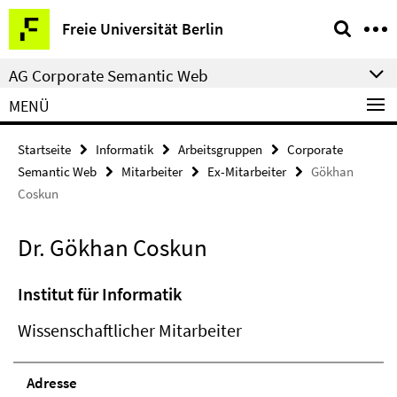
Springe
Service-
Freie Universität Berlin
direkt
Navigation
zu
AG Corporate Semantic Web
Inhalt
MENÜ
Startseite
Informatik
Arbeitsgruppen
Corporate
Semantic Web
Mitarbeiter
Ex-Mitarbeiter
Gökhan
Coskun
Dr. Gökhan Coskun
Institut für Informatik
Wissenschaftlicher Mitarbeiter
Adresse