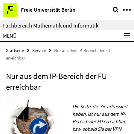
Springe
Service-
Freie Universität Berlin
direkt
Navigation
zu
Fachbereich Mathematik und Informatik
Inhalt
MENÜ
Startseite
Service
Nur aus dem IP-Bereich der FU
erreichbar
Nur aus dem IP-Bereich der FU
erreichbar
Die Seite, die Sie adressiert
haben, ist nur aus dem IP-
Bereich der FU erreichbar,
bzw. sobald Sie per
VPN