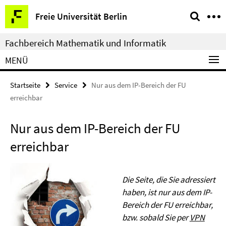
Springe
Service-
Freie Universität Berlin
direkt
Navigation
zu
Fachbereich Mathematik und Informatik
Inhalt
MENÜ
Startseite
Service
Nur aus dem IP-Bereich der FU
erreichbar
Nur aus dem IP-Bereich der FU
erreichbar
Die Seite, die Sie adressiert
haben, ist nur aus dem IP-
Bereich der FU erreichbar,
bzw. sobald Sie per
VPN