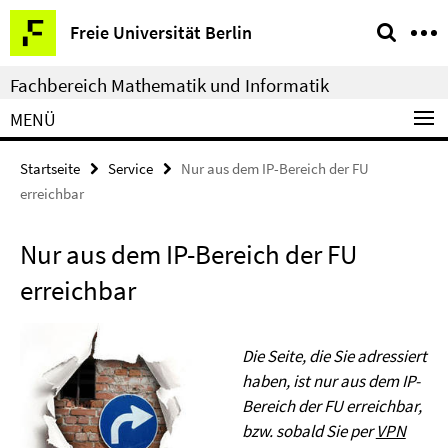
Springe
Service-
Freie Universität Berlin
direkt
Navigation
zu
Fachbereich Mathematik und Informatik
Inhalt
MENÜ
Startseite
Service
Nur aus dem IP-Bereich der FU
erreichbar
Nur aus dem IP-Bereich der FU
erreichbar
Die Seite, die Sie adressiert
haben, ist nur aus dem IP-
Bereich der FU erreichbar,
bzw. sobald Sie per
VPN