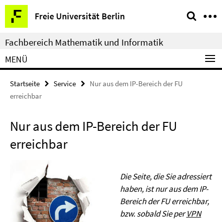
Springe
Service-
Freie Universität Berlin
direkt
Navigation
zu
Fachbereich Mathematik und Informatik
Inhalt
MENÜ
Startseite
Service
Nur aus dem IP-Bereich der FU
erreichbar
Nur aus dem IP-Bereich der FU
erreichbar
Die Seite, die Sie adressiert
haben, ist nur aus dem IP-
Bereich der FU erreichbar,
bzw. sobald Sie per
VPN