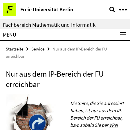
Springe
Service-
Freie Universität Berlin
direkt
Navigation
zu
Fachbereich Mathematik und Informatik
Inhalt
MENÜ
Startseite
Service
Nur aus dem IP-Bereich der FU
erreichbar
Nur aus dem IP-Bereich der FU
erreichbar
Die Seite, die Sie adressiert
haben, ist nur aus dem IP-
Bereich der FU erreichbar,
bzw. sobald Sie per
VPN