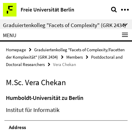
Springe
Service
Freie Universität Berlin
direkt
Navigation
zu
Graduiertenkolleg "Facets of Complexity" (GRK 2434)
Inhalt
MENU
Homepage
Graduiertenkolleg "Facets of Complexity/Facetten
der Komplexität" (GRK 2434)
Members
Postdoctoral and
Doctoral Researchers
Vera Chekan
M.Sc. Vera Chekan
Humboldt-Universität zu Berlin
Institut für Informatik
Address