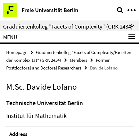
Springe
Service
Freie Universität Berlin
direkt
Navigation
zu
Graduiertenkolleg "Facets of Complexity" (GRK 2434)
Inhalt
MENU
Homepage
Graduiertenkolleg "Facets of Complexity/Facetten
der Komplexität" (GRK 2434)
Members
Former
Postdoctoral and Doctoral Researchers
Davide Lofano
M.Sc. Davide Lofano
Technische Universität Berlin
Institut für Mathematik
Address