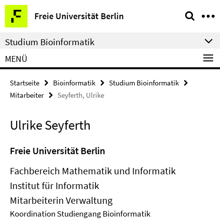
Springe
Service-
Freie Universität Berlin
direkt
Navigation
zu
Studium Bioinformatik
Inhalt
MENÜ
Startseite
Bioinformatik
Studium Bioinformatik
Mitarbeiter
Seyferth, Ulrike
Ulrike Seyferth
Freie Universität Berlin
Fachbereich Mathematik und Informatik
Institut für Informatik
Mitarbeiterin Verwaltung
Koordination Studiengang Bioinformatik