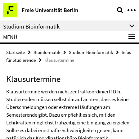
Springe
Service-
Freie Universität Berlin
direkt
Navigation
zu
Studium Bioinformatik
Inhalt
MENÜ
Startseite
Bioinformatik
Studium Bioinformatik
Infos
für Studierende
Klausurtermine
Klausurtermine
Klausurtermine werden nicht zentral koordiniert! D.h.
Studierenden müssen selbst darauf achten, dass es keine
Überschneidungen oder extreme Häufungen am
Semesterende gibt. Dazu empfiehlt es sich, mit den
Lehrkräften möglichst frühzeitig eine Einigung zu erzielen.
Sollte es dabei ernsthafte Schwierigkeiten geben, kann
natürlich das Koordinationsbüro Bioinformatik