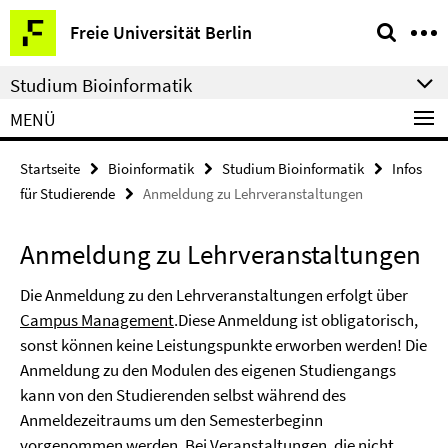
Springe
Service-
Freie Universität Berlin
direkt
Navigation
zu
Studium Bioinformatik
Inhalt
MENÜ
Startseite
Bioinformatik
Studium Bioinformatik
Infos
für Studierende
Anmeldung zu Lehrveranstaltungen
Anmeldung zu Lehrveranstaltungen
Die Anmeldung zu den Lehrveranstaltungen erfolgt über
Campus Management
.Diese Anmeldung ist obligatorisch,
sonst können keine Leistungspunkte erworben werden! Die
Anmeldung zu den Modulen des eigenen Studiengangs
kann von den Studierenden selbst während des
Anmeldezeitraums um den Semesterbeginn
vorgenommen werden. Bei Veranstaltungen, die nicht