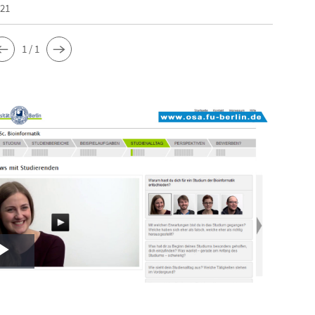
021
1 / 1
Play
Video