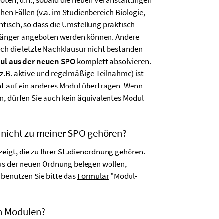
ten, d.h., sobald die neuen Veranstaltungen
en Fällen (v.a. im Studienbereich Biologie,
ntisch, so dass die Umstellung praktisch
 länger angeboten werden können. Andere
uch die letzte Nachklausur nicht bestanden
l aus der neuen SPO
komplett absolvieren.
z.B. aktive und regelmäßige Teilnahme) ist
ht auf ein anderes Modul übertragen. Wenn
n, dürfen Sie auch kein äquivalentes Modul
 nicht zu meiner SPO gehören?
gt, die zu Ihrer Studienordnung gehören.
us der neuen Ordnung belegen wollen,
benutzen Sie bitte das
Formular
"Modul-
on Modulen?