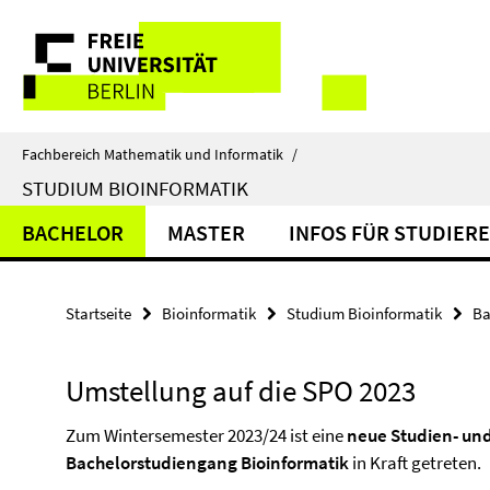
Springe
Service-
direkt
zu
Navigation
Inhalt
Fachbereich Mathematik und Informatik
/
STUDIUM BIOINFORMATIK
BACHELOR
MASTER
INFOS FÜR STUDIER
Startseite
Bioinformatik
Studium Bioinformatik
Ba
Umstellung auf die SPO 2023
Zum Wintersemester 2023/24 ist eine
neue Studien- un
Bachelorstudiengang Bioinformatik
in Kraft getreten.