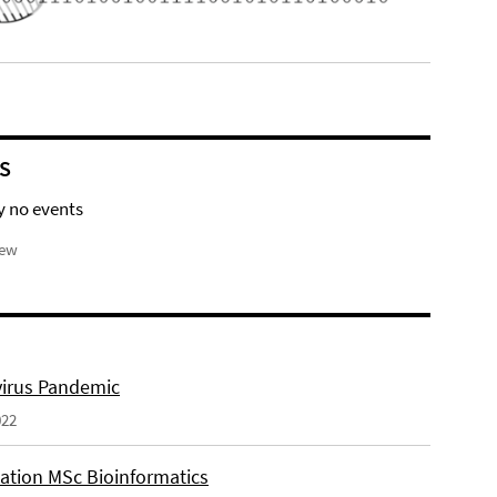
S
y no events
iew
irus Pandemic
022
tation MSc Bioinformatics