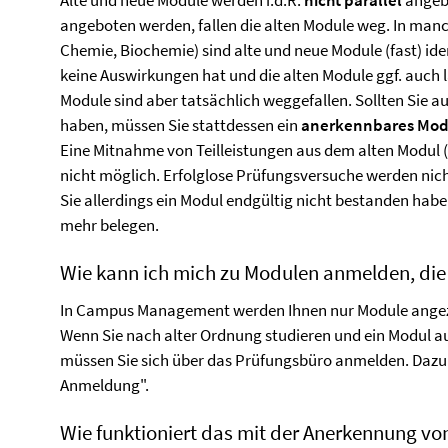
Alte und neue Module werden i.d.R.
nicht parallel
angebo
angeboten werden, fallen die alten Module weg. In manch
Chemie, Biochemie) sind alte und neue Module (fast) ide
keine Auswirkungen hat und die alten Module ggf. auch
Module sind aber tatsächlich weggefallen. Sollten Sie a
haben, müssen Sie stattdessen ein
anerkennbares Modu
Eine Mitnahme von Teilleistungen aus dem alten Modul (
nicht möglich. Erfolglose Prüfungsversuche werden nic
Sie allerdings ein Modul endgültig nicht bestanden habe
mehr belegen.
Wie kann ich mich zu Modulen anmelden, die
In Campus Management werden Ihnen nur Module angezei
Wenn Sie nach alter Ordnung studieren und ein Modul a
müssen Sie sich über das Prüfungsbüro anmelden. Dazu 
Anmeldung".
Wie funktioniert das mit der Anerkennung v