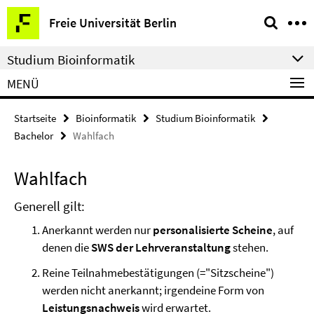
Springe
Service-
Freie Universität Berlin
direkt
Navigation
zu
Studium Bioinformatik
Inhalt
MENÜ
Startseite
Bioinformatik
Studium Bioinformatik
Bachelor
Wahlfach
Wahlfach
Generell gilt:
Anerkannt werden nur
personalisierte Scheine
, auf
denen die
SWS der Lehrveranstaltung
stehen.
Reine Teilnahmebestätigungen (="Sitzscheine")
werden nicht anerkannt; irgendeine Form von
Leistungsnachweis
wird erwartet.