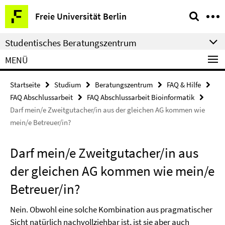
Springe
Service-
Freie Universität Berlin
direkt
Navigation
zu
Studentisches Beratungszentrum
Inhalt
MENÜ
Startseite
Studium
Beratungszentrum
FAQ & Hilfe
FAQ Abschlussarbeit
FAQ Abschlussarbeit Bioinformatik
Darf mein/e Zweitgutacher/in aus der gleichen AG kommen wie
mein/e Betreuer/in?
Darf mein/e Zweitgutacher/in aus
der gleichen AG kommen wie mein/e
Betreuer/in?
Nein. Obwohl eine solche Kombination aus pragmatischer
Sicht natürlich nachvollziehbar ist, ist sie aber auch