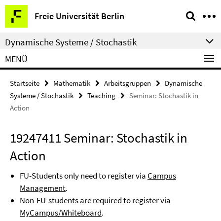
Springe
Service-
Freie Universität Berlin
direkt
Navigation
zu
Dynamische Systeme / Stochastik
Inhalt
MENÜ
Startseite
Mathematik
Arbeitsgruppen
Dynamische
Systeme / Stochastik
Teaching
Seminar: Stochastik in
Action
19247411 Seminar: Stochastik in
Action
FU-Students only need to register via
Campus
Management
.
Non-FU-students are required to register via
MyCampus/Whiteboard
.