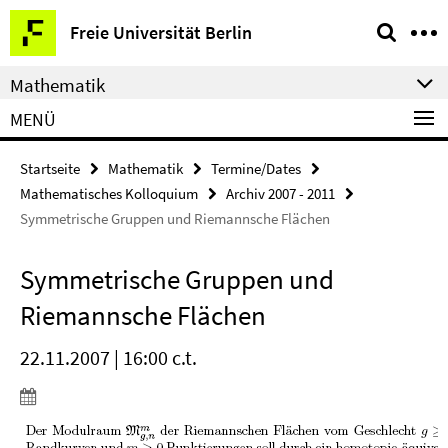
Springe
Service-
Freie Universität Berlin
direkt
Navigation
zu
Mathematik
Inhalt
MENÜ
Startseite
Mathematik
Termine/Dates
Mathematisches Kolloquium
Archiv 2007 - 2011
Symmetrische Gruppen und Riemannsche Flächen
Symmetrische Gruppen und
Riemannsche Flächen
22.11.2007 | 16:00 c.t.