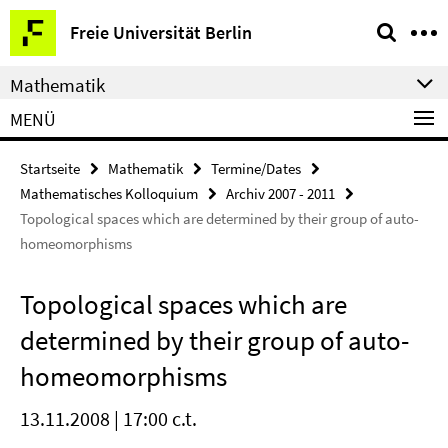
Springe
Service-
Freie Universität Berlin
direkt
Navigation
zu
Mathematik
Inhalt
MENÜ
Startseite
Mathematik
Termine/Dates
Mathematisches Kolloquium
Archiv 2007 - 2011
Topological spaces which are determined by their group of auto-
homeomorphisms
Topological spaces which are
determined by their group of auto-
homeomorphisms
13.11.2008 | 17:00 c.t.